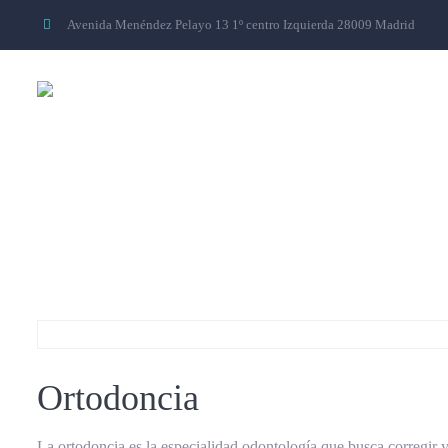
Avenida Menéndez Pelayo 13 1º centro Izquierda 28009 Madrid
Ortodoncia
Ortodoncia
La ortodoncia es la especialidad odontología que busca corregir y