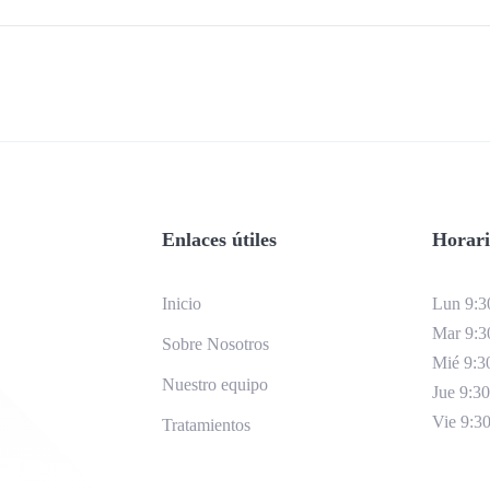
Enlaces útiles
Horari
Inicio
Lun 9:3
Mar 9:3
Sobre Nosotros
Mié 9:3
Nuestro equipo
Jue 9:30
Vie 9:30
Tratamientos