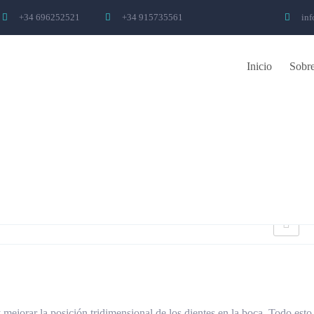
+34 696252521
+34 915735561
inf
Inicio
Sobre
 mejorar la posición tridimensional de los dientes en la boca. Todo esto